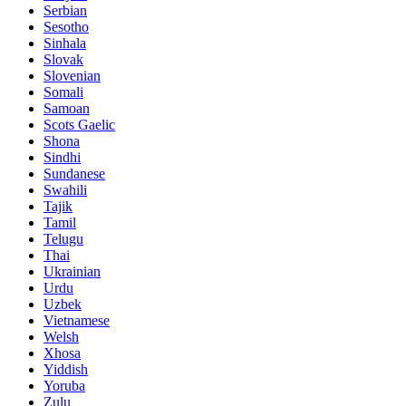
Serbian
Sesotho
Sinhala
Slovak
Slovenian
Somali
Samoan
Scots Gaelic
Shona
Sindhi
Sundanese
Swahili
Tajik
Tamil
Telugu
Thai
Ukrainian
Urdu
Uzbek
Vietnamese
Welsh
Xhosa
Yiddish
Yoruba
Zulu