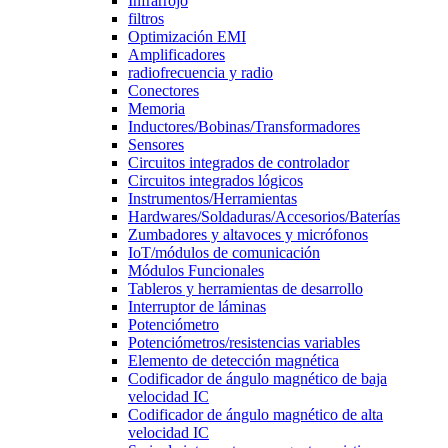
Infrarrojo
filtros
Optimización EMI
Amplificadores
radiofrecuencia y radio
Conectores
Memoria
Inductores/Bobinas/Transformadores
Sensores
Circuitos integrados de controlador
Circuitos integrados lógicos
Instrumentos/Herramientas
Hardwares/Soldaduras/Accesorios/Baterías
Zumbadores y altavoces y micrófonos
IoT/módulos de comunicación
Módulos Funcionales
Tableros y herramientas de desarrollo
Interruptor de láminas
Potenciómetro
Potenciómetros/resistencias variables
Elemento de detección magnética
Codificador de ángulo magnético de baja
velocidad IC
Codificador de ángulo magnético de alta
velocidad IC