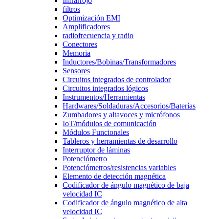
Infrarrojo
filtros
Optimización EMI
Amplificadores
radiofrecuencia y radio
Conectores
Memoria
Inductores/Bobinas/Transformadores
Sensores
Circuitos integrados de controlador
Circuitos integrados lógicos
Instrumentos/Herramientas
Hardwares/Soldaduras/Accesorios/Baterías
Zumbadores y altavoces y micrófonos
IoT/módulos de comunicación
Módulos Funcionales
Tableros y herramientas de desarrollo
Interruptor de láminas
Potenciómetro
Potenciómetros/resistencias variables
Elemento de detección magnética
Codificador de ángulo magnético de baja
velocidad IC
Codificador de ángulo magnético de alta
velocidad IC