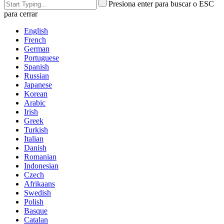
Presiona enter para buscar o ESC
para cerrar
English
French
German
Portuguese
Spanish
Russian
Japanese
Korean
Arabic
Irish
Greek
Turkish
Italian
Danish
Romanian
Indonesian
Czech
Afrikaans
Swedish
Polish
Basque
Catalan