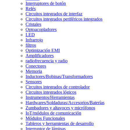
Interruptores de botón
Relés
Circuitos integrados de interfaz
Circuitos integrados periféricos integrados
Cristales
Optoacopladores
LED
Infrarrojo
filtros
Optimización EMI
Amplificadores
radiofrecuencia y radio
Conectores
Memoria
Inductores/Bobinas/Transformadores
Sensores
Circuitos integrados de controlador
Circuitos integrados lógicos
Instrumentos/Herramientas
Hardwares/Soldaduras/Accesorios/Baterías
Zumbadores y altavoces y micrófonos
IoT/módulos de comunicación
Módulos Funcionales
Tableros y herramientas de desarrollo
Interruptor de láminas