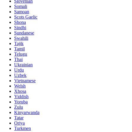
Slovenian
Somali
Samoan
Scots Gaelic
Shona
Sindhi
Sundanese
Swahili
Tajik
Tamil
Telugu
Thai
Ukrainian
Urdu
Uzbek
Vietnamese
Welsh
Xhosa
Yiddish
Yoruba
Zulu
Kinyarwanda
Tatar
Oriya
Turkmen