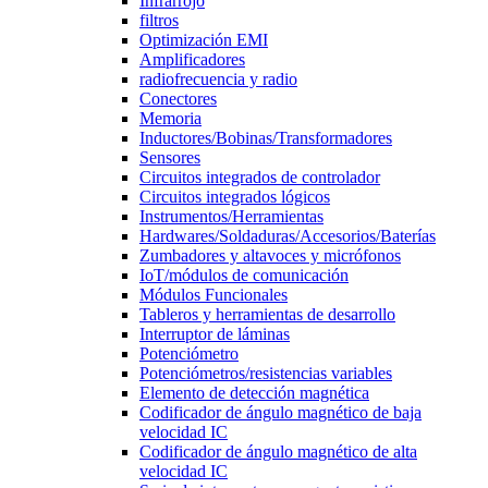
Infrarrojo
filtros
Optimización EMI
Amplificadores
radiofrecuencia y radio
Conectores
Memoria
Inductores/Bobinas/Transformadores
Sensores
Circuitos integrados de controlador
Circuitos integrados lógicos
Instrumentos/Herramientas
Hardwares/Soldaduras/Accesorios/Baterías
Zumbadores y altavoces y micrófonos
IoT/módulos de comunicación
Módulos Funcionales
Tableros y herramientas de desarrollo
Interruptor de láminas
Potenciómetro
Potenciómetros/resistencias variables
Elemento de detección magnética
Codificador de ángulo magnético de baja
velocidad IC
Codificador de ángulo magnético de alta
velocidad IC