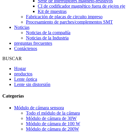
Serie de interruptores magneto-resistivos
CI de codificador magnético fuera de eje/en eje
Kit de muestras
Fabricación de placas de circuito impreso
Procesamiento de parches/complementos SMT
Noticias
Noticias de la compañía
Noticias de la Industria
preguntas frecuentes
Contáctenos
BUSCAR
Hogar
productos
Lente óptica
Lente sin distorsión
Categorías
Módulo de cámara sensora
Todo el módulo de la cámara
Módulo de cámara de 30W
Módulo de cámara de 100 W
Módulo de cámara de 200W