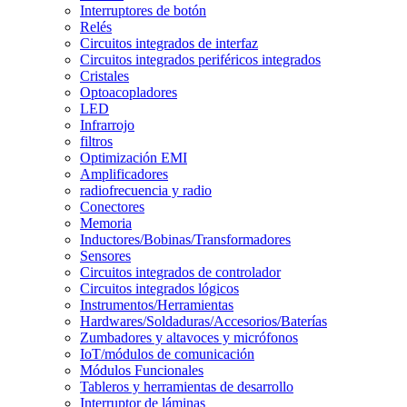
Interruptores de botón
Relés
Circuitos integrados de interfaz
Circuitos integrados periféricos integrados
Cristales
Optoacopladores
LED
Infrarrojo
filtros
Optimización EMI
Amplificadores
radiofrecuencia y radio
Conectores
Memoria
Inductores/Bobinas/Transformadores
Sensores
Circuitos integrados de controlador
Circuitos integrados lógicos
Instrumentos/Herramientas
Hardwares/Soldaduras/Accesorios/Baterías
Zumbadores y altavoces y micrófonos
IoT/módulos de comunicación
Módulos Funcionales
Tableros y herramientas de desarrollo
Interruptor de láminas