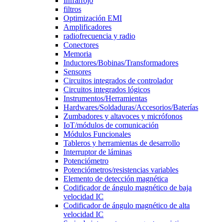
Infrarrojo
filtros
Optimización EMI
Amplificadores
radiofrecuencia y radio
Conectores
Memoria
Inductores/Bobinas/Transformadores
Sensores
Circuitos integrados de controlador
Circuitos integrados lógicos
Instrumentos/Herramientas
Hardwares/Soldaduras/Accesorios/Baterías
Zumbadores y altavoces y micrófonos
IoT/módulos de comunicación
Módulos Funcionales
Tableros y herramientas de desarrollo
Interruptor de láminas
Potenciómetro
Potenciómetros/resistencias variables
Elemento de detección magnética
Codificador de ángulo magnético de baja
velocidad IC
Codificador de ángulo magnético de alta
velocidad IC