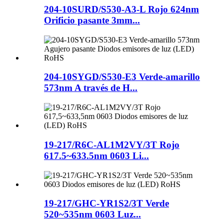
204-10SURD/S530-A3-L Rojo 624nm
Orificio pasante 3mm...
204-10SYGD/S530-E3 Verde-amarillo
573nm A través de H...
19-217/R6C-AL1M2VY/3T Rojo
617.5~633.5nm 0603 Li...
19-217/GHC-YR1S2/3T Verde
520~535nm 0603 Luz...