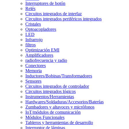
Interruptores de botón
Relés
Circuitos integrados de interfaz
Circuitos integrados periféricos integrados
Cristales
Optoacopladores
LED
Infrarrojo
filtros
Optimización EMI
Amplificadores
radiofrecuencia y radio
Conectores
Memoria
Inductores/Bobinas/Transformadores
Sensores
Circuitos integrados de controlador
Circuitos integrados lógicos
Instrumentos/Herramientas
Hardwares/Soldaduras/Accesorios/Baterías
Zumbadores y altavoces y micrófonos
IoT/módulos de comunicación
Módulos Funcionales
Tableros y herramientas de desarrollo
Interruptor de láminas